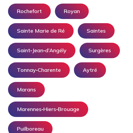
Rochefort
Royan
Sainte Marie de Ré
Saintes
Saint‑Jean‑d’Angély
Surgères
Tonnay‑Charente
Aytré
Marans
Marennes‑Hiers‑Brouage
Puilboreau