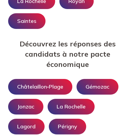
La Rochelle
Royan
Saintes
Découvrez les réponses des
candidats à notre pacte
économique
Châtelaillon‑Plage
Gémozac
Jonzac
La Rochelle
Lagord
Périgny