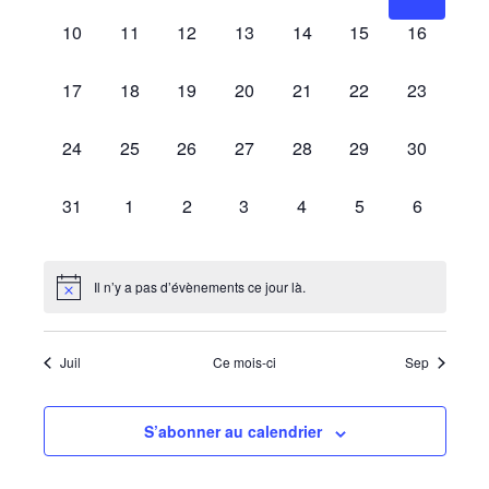
évènement,
évènement,
évènement,
évènement,
évènement,
évènement,
évènemen
vues
0
0
0
0
0
0
0
10
11
12
13
14
15
16
Évènem
évènement,
évènement,
évènement,
évènement,
évènement,
évènement,
évènement
0
0
0
0
0
0
0
17
18
19
20
21
22
23
évènement,
évènement,
évènement,
évènement,
évènement,
évènement,
évènement
0
0
0
0
0
0
0
24
25
26
27
28
29
30
évènement,
évènement,
évènement,
évènement,
évènement,
évènement,
évènement
0
0
0
0
0
0
0
31
1
2
3
4
5
6
évènement,
évènement,
évènement,
évènement,
évènement,
évènement,
évènemen
Il n’y a pas d’évènements ce jour là.
Juil
Ce mois-ci
Sep
S’abonner au calendrier