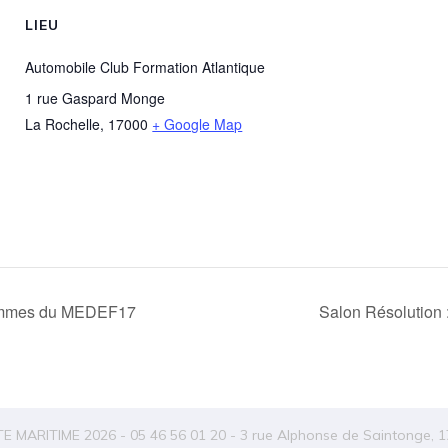
LIEU
Automobile Club Formation Atlantique
1 rue Gaspard Monge
La Rochelle
,
17000
+ Google Map
 Femmes du MEDEF17
Salon Résolution 
MARITIME 2026 - 05 46 56 01 20 - 3 rue Alphonse de Saintonge, 1