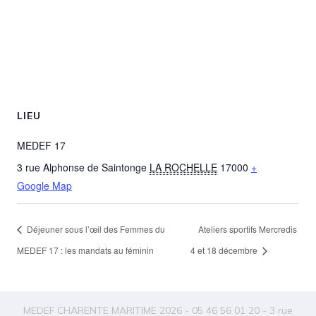
LIEU
MEDEF 17
3 rue Alphonse de Saintonge
LA ROCHELLE
17000
+
Google Map
Déjeuner sous l’œil des Femmes du
Ateliers sportifs Mercredis
MEDEF 17 : les mandats au féminin
4 et 18 décembre
MEDEF CHARENTE MARITIME 2026 - 05 46 56 01 20 - 3 rue