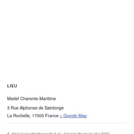
LIEU
Medef Charente-Maritime
3 Rue Alphonse de Saintonge
La Rochelle
,
17000
France
+ Google Map
Ateliers sportifs Mercredis 6 et
Général Pierre de VILLIERS –