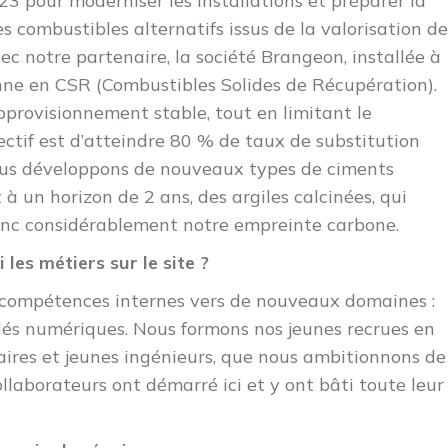
23 pour moderniser les installations et préparer la
s combustibles alternatifs issus de la valorisation de
ec notre partenaire, la société Brangeon, installée à
ionne en CSR (Combustibles Solides de Récupération).
pprovisionnement stable, tout en limitant le
ectif est d’atteindre 80 % de taux de substitution
ous développons de nouveaux types de ciments
 à un horizon de 2 ans, des argiles calcinées, qui
donc considérablement notre empreinte carbone.
les métiers sur le site ?
s compétences internes vers de nouveaux domaines :
s numériques. Nous formons nos jeunes recrues en
iaires et jeunes ingénieurs, que nous ambitionnons de
llaborateurs ont démarré ici et y ont bâti toute leur